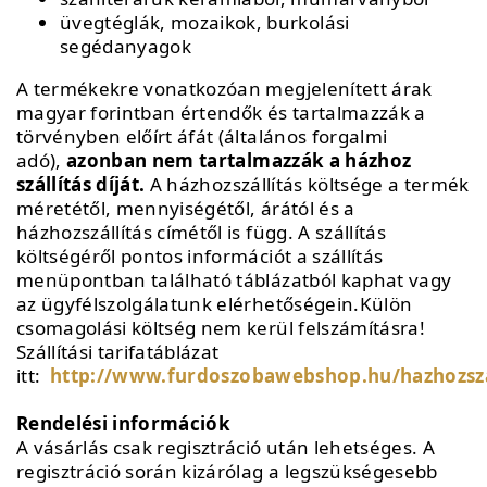
üvegtéglák, mozaikok, burkolási
segédanyagok
A termékekre vonatkozóan megjelenített árak
magyar forintban értendők és tartalmazzák a
törvényben előírt áfát (általános forgalmi
adó),
azonban nem tartalmazzák a házhoz
szállítás díját.
A házhozszállítás költsége a termék
méretétől, mennyiségétől, árától és a
házhozszállítás címétől is függ. A szállítás
költségéről pontos információt a szállítás
menüpontban található táblázatból kaphat vagy
az ügyfélszolgálatunk elérhetőségein.Külön
csomagolási költség nem kerül felszámításra!
Szállítási tarifatáblázat
itt:
http://www.furdoszobawebshop.hu/hazhozszal
Rendelési információk
A vásárlás csak regisztráció után lehetséges. A
regisztráció során kizárólag a legszükségesebb