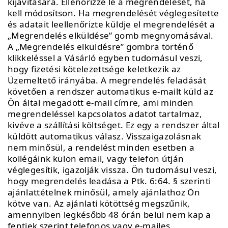
kijavítására. Ellenőrizze le a megrendelését, ha
kell módosítson. Ha megrendelését véglegesítette
és adatait leellenőrizte küldje el megrendelését a
„Megrendelés elküldése” gomb megnyomásával.
A „Megrendelés elküldésre” gombra történő
klikkeléssel a Vásárló egyben tudomásul veszi,
hogy fizetési kötelezettsége keletkezik az
Üzemeltető irányába. A megrendelés feladását
követően a rendszer automatikus e-mailt küld az
Ön által megadott e-mail címre, ami minden
megrendeléssel kapcsolatos adatot tartalmaz,
kivéve a szállítási költséget. Ez egy a rendszer által
küldött automatikus válasz. Visszaigazolásnak
nem minősül, a rendelést minden esetben a
kollégáink külön email, vagy telefon útján
véglegesítik, igazolják vissza. Ön tudomásul veszi,
hogy megrendelés leadása a Ptk. 6:64. § szerinti
ajánlattételnek minősül, amely ajánlathoz Ön
kötve van. Az ajánlati kötöttség megszűnik,
amennyiben legkésőbb 48 órán belül nem kap a
fentiek szerint telefonos vagy e-mailes