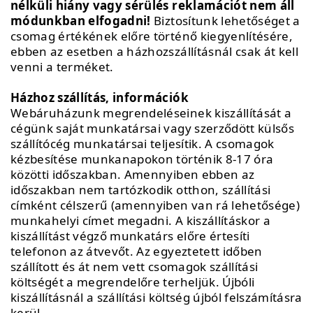
nélküli hiány vagy sérülés reklamációt nem áll
módunkban elfogadni!
Biztosítunk lehetőséget a
csomag értékének előre történő kiegyenlítésére,
ebben az esetben a házhozszállításnál csak át kell
venni a terméket.
Házhoz szállítás, információk
Webáruházunk megrendeléseinek kiszállítását a
cégünk saját munkatársai vagy szerződött külsős
szállítócég munkatársai teljesítik. A csomagok
kézbesítése munkanapokon történik 8-17 óra
közötti időszakban. Amennyiben ebben az
időszakban nem tartózkodik otthon, szállítási
címként célszerű (amennyiben van rá lehetősége)
munkahelyi címet megadni. A kiszállításkor a
kiszállítást végző munkatárs előre értesíti
telefonon az átvevőt. Az egyeztetett időben
szállított és át nem vett csomagok szállítási
költségét a megrendelőre terheljük. Újbóli
kiszállításnál a szállítási költség újból felszámításra
kerül.