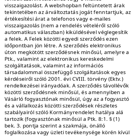
visszaigazolást. A webshopban feltüntetett árak
tekintetében az árváltoztatás jogát fenntartjuk, az
értékesítési árat a telefonos vagy e-mailes
visszaigazolás (nem a rendelés vételéről szóló
automatikus válaszban) kiküldésével véglegesítik
a felek. A Felek közötti egyedi szerződés ezen
időpontban jön létre. A szerződés elektronikus
úton megkötött szerződésnek minősül, amelyre a
Ptk., valamint az elektronikus kereskedelmi
szolgáltatások, valamint az információs
társadalommal összefüggő szolgáltatások egyes
kérdéseiről szóló 2001. évi CVIII. törvény (Ektv.)
rendelkezései irányadóak. A szerződés távollévők
közötti szerződésnek minősül, és amennyiben a
Vásárló fogyasztónak minősül, úgy az a fogyasztó
és a vállalkozás közötti szerződések részletes
szabályairól szóló Kormányrendelet hatálya alá
tartozik (fogyasztónak minősül a Ptk. 8:1. § (1)
bek. 3. pontja szerint a szakmája, önálló
foglalkozása vagy üzleti tevékenysége körén kívül