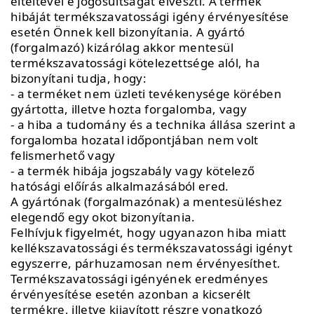
elteltével e jogosultságát elveszti. A termék
hibáját termékszavatossági igény érvényesítése
esetén Önnek kell bizonyítania. A gyártó
(forgalmazó) kizárólag akkor mentesül
termékszavatossági kötelezettsége alól, ha
bizonyítani tudja, hogy:
- a terméket nem üzleti tevékenysége körében
gyártotta, illetve hozta forgalomba, vagy
- a hiba a tudomány és a technika állása szerint a
forgalomba hozatal időpontjában nem volt
felismerhető vagy
- a termék hibája jogszabály vagy kötelező
hatósági előírás alkalmazásából ered.
A gyártónak (forgalmazónak) a mentesüléshez
elegendő egy okot bizonyítania.
Felhívjuk figyelmét, hogy ugyanazon hiba miatt
kellékszavatossági és termékszavatossági igényt
egyszerre, párhuzamosan nem érvényesíthet.
Termékszavatossági igényének eredményes
érvényesítése esetén azonban a kicserélt
termékre, illetve kijavított részre vonatkozó