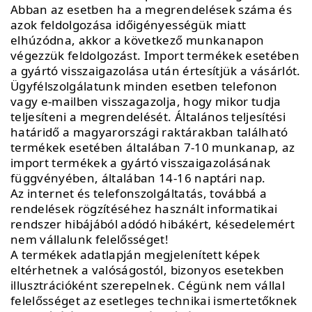
Abban az esetben ha a megrendelések száma és
azok feldolgozása időigényességük miatt
elhúzódna, akkor a következő munkanapon
végezzük feldolgozást. Import termékek esetében
a gyártó visszaigazolása után értesítjük a vásárlót.
Ügyfélszolgálatunk minden esetben telefonon
vagy e-mailben visszagazolja, hogy mikor tudja
teljesíteni a megrendelését. Általános teljesítési
határidő a magyarországi raktárakban található
termékek esetében általában 7-10 munkanap, az
import termékek a gyártó visszaigazolásának
függvényében, általában 14-16 naptári nap.
Az internet és telefonszolgáltatás, továbbá a
rendelések rögzítéséhez használt informatikai
rendszer hibájából adódó hibákért, késedelemért
nem vállalunk felelősséget!
A termékek adatlapján megjelenített képek
eltérhetnek a valóságostól, bizonyos esetekben
illusztrációként szerepelnek. Cégünk nem vállal
felelősséget az esetleges technikai ismertetőknek