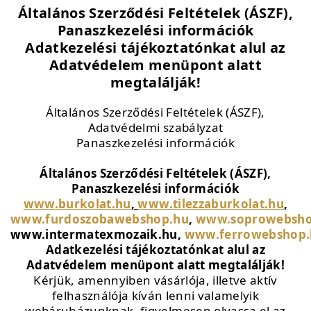
Általános Szerződési Feltételek (ÁSZF),
Panaszkezelési információk
Adatkezelési tájékoztatónkat alul az
Adatvédelem menüpont alatt
megtalálják!
Általános Szerződési Feltételek (ÁSZF),
Adatvédelmi szabályzat
Panaszkezelési információk
Általános Szerződési Feltételek (ÁSZF),
Panaszkezelési információk
www.burkolat.hu
,
www.tilezzaburkolat.hu
,
www.furdoszobawebshop.hu
,
www.soprowebsho
www.intermatexmozaik.hu,
www.ferrowebshop.
Adatkezelési tájékoztatónkat alul az
Adatvédelem menüpont alatt megtalálják!
Kérjük, amennyiben vásárlója, illetve aktív
felhasználója kíván lenni valamelyik
webáruházunknak, figyelmesen olvassa el az