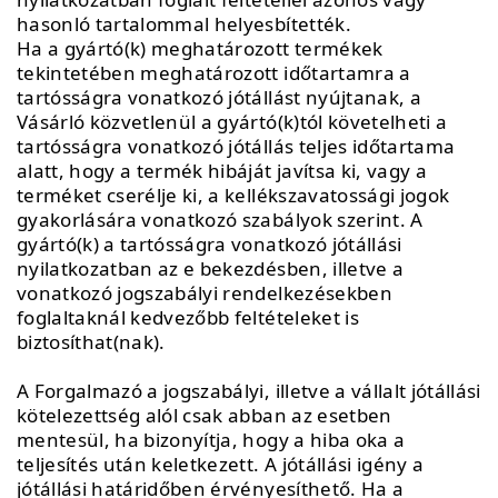
hasonló tartalommal helyesbítették.
Ha a gyártó(k) meghatározott termékek
tekintetében meghatározott időtartamra a
tartósságra vonatkozó jótállást nyújtanak, a
Vásárló közvetlenül a gyártó(k)tól követelheti a
tartósságra vonatkozó jótállás teljes időtartama
alatt, hogy a termék hibáját javítsa ki, vagy a
terméket cserélje ki, a kellékszavatossági jogok
gyakorlására vonatkozó szabályok szerint. A
gyártó(k) a tartósságra vonatkozó jótállási
nyilatkozatban az e bekezdésben, illetve a
vonatkozó jogszabályi rendelkezésekben
foglaltaknál kedvezőbb feltételeket is
biztosíthat(nak).
A Forgalmazó a jogszabályi, illetve a vállalt jótállási
kötelezettség alól csak abban az esetben
mentesül, ha bizonyítja, hogy a hiba oka a
teljesítés után keletkezett. A jótállási igény a
jótállási határidőben érvényesíthető. Ha a