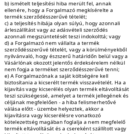
b) ismételt teljesítési hiba merült fel, annak
ellenére, hogy a Forgalmazó megkísérelte a
termék szerződésszerűvé tételét;
c) a teljesítés hibája olyan súlyú, hogy azonnali
árleszállítást vagy az adásvételi szerződés
azonnali megszüntetését teszi indokolttá; vagy
d) a Forgalmazó nem vállalta a termék
szerződésszerűvé tételét, vagy a körülményekből
nyilvánvaló, hogy észszerű határidőn belül vagy a
Vásárlónak okozott jelentős érdeksérelem nélkül
nem fogja a terméket szerződésszerűvé tenni;
e) A Forgalmazónak a saját költségére kell
biztosítania a kicserélt termék visszavételét. Ha a
kijavítás vagy kicserélés olyan termék eltávolítását
teszi szükségessé, amelyet a termék jellegének és
céljának megfelelően - a hiba felismerhetővé
válása előtt - üzembe helyeztek, akkor a
kijavításra vagy kicserélésre vonatkozó
kötelezettség magában foglalja a nem megfelelő
termék eltávolítását és a csereként szállított vagy