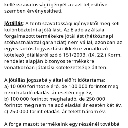
kellékszavatossági igényét az azt teljesítővel
szemben érvényesítheti.
Jótállás
: A fenti szavatossági igényektől meg kell
különböztetni a jótállást. Az Eladó az általa
forgalmazott termékekre jótállást (hétköznapi
szóhasználattal garanciát) nem vállal, azonban az
egyes tartós fogyasztási cikkekre vonatkozó
kötelező jótállásról szóló 151/2003. (IX. 22.) Korm.
rendelet alapján bizonyos termékekre
vonatkozóan jótállási kötelezettsége áll fen.
A jótállás jogszabály által előírt időtartama:
a) 10 000 forintot elérő, de 100 000 forintot meg
nem haladó eladási ár esetén egy év,
b) 100 000 forintot meghaladó, de 250 000
forintot meg nem haladó eladási ár esetén két év,
c) 250 000 forint eladási ár felett három év.
A forgalmazott termékeink egy részénél továbbá