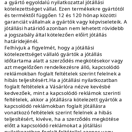
a gyártó egyoldalú nyilatkozattal jótállási
kötelezettséget vállal. Ezen termékekre gyártótól
és terméktől függően 12 és 120 hónap közötti
garanciát vállalnak a gyártók vagy képviseleteik. A
jótállási határidő azonban nem lehetett rövidebb
a jogszabály által kötelezően előírt jótállás
határidejénél.
Felhívjuk a figyelmét, hogy a jótállási
kötelezettséget vállaló gyártók a jótállás
időtartama alatt a szerződés megkötésekor vagy
azt megelőzően rendelkezésre álló, kapcsolódó
reklámokban foglalt feltételek szerint felelnek a
hibás teljesítésért.Ha a jótállási nyilatkozatban
foglalt feltételek a Vásárlóra nézve kevésbé
kedvezőek, mint a kapcsolódó reklámok szerinti
feltételek, akkor a jótállásra kötelezett gyártók a
kapcsolódó reklámokban foglalt jótállásra
vonatkozó feltételek szerint felelnek a hibás
teljesítésért, kivéve, ha a szerződés megkötése
előtt a kapcsolódó reklámokat a jótállási
nyilatkozatban foglalt feltétellel azonos vagy