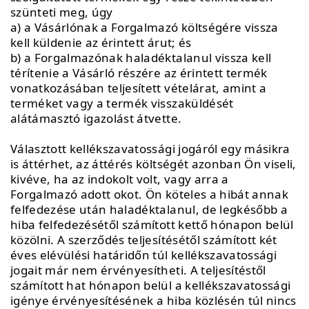
szünteti meg, úgy
a) a Vásárlónak a Forgalmazó költségére vissza
kell küldenie az érintett árut; és
b) a Forgalmazónak haladéktalanul vissza kell
térítenie a Vásárló részére az érintett termék
vonatkozásában teljesített vételárat, amint a
terméket vagy a termék visszaküldését
alátámasztó igazolást átvette.
Választott kellékszavatossági jogáról egy másikra
is áttérhet, az áttérés költségét azonban Ön viseli,
kivéve, ha az indokolt volt, vagy arra a
Forgalmazó adott okot. Ön köteles a hibát annak
felfedezése után haladéktalanul, de legkésőbb a
hiba felfedezésétől számított kettő hónapon belül
közölni. A szerződés teljesítésétől számított két
éves elévülési határidőn túl kellékszavatossági
jogait már nem érvényesítheti. A teljesítéstől
számított hat hónapon belül a kellékszavatossági
igénye érvényesítésének a hiba közlésén túl nincs