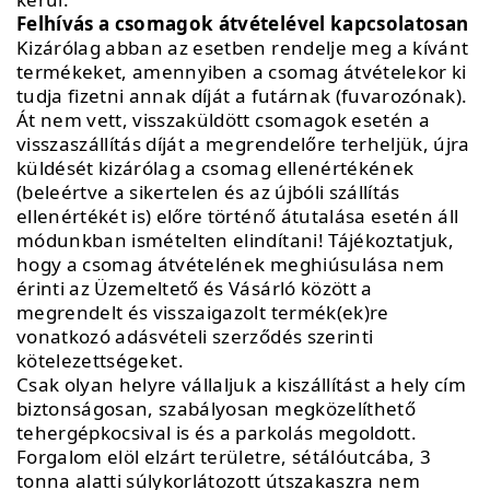
Felhívás a csomagok átvételével kapcsolatosan
Kizárólag abban az esetben rendelje meg a kívánt
termékeket, amennyiben a csomag átvételekor ki
tudja fizetni annak díját a futárnak (fuvarozónak).
Át nem vett, visszaküldött csomagok esetén a
visszaszállítás díját a megrendelőre terheljük, újra
küldését kizárólag a csomag ellenértékének
(beleértve a sikertelen és az újbóli szállítás
ellenértékét is) előre történő átutalása esetén áll
módunkban ismételten elindítani! Tájékoztatjuk,
hogy a csomag átvételének meghiúsulása nem
érinti az Üzemeltető és Vásárló között a
megrendelt és visszaigazolt termék(ek)re
vonatkozó adásvételi szerződés szerinti
kötelezettségeket.
Csak olyan helyre vállaljuk a kiszállítást a hely cím
biztonságosan, szabályosan megközelíthető
tehergépkocsival is és a parkolás megoldott.
Forgalom elöl elzárt területre, sétálóutcába, 3
tonna alatti súlykorlátozott útszakaszra nem