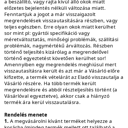
a beszállító, vagy rajta kívül álló okok miatt
előzetes bejelentés nélküli változása miatt.
Fenntartjuk a jogot a már visszaigazolt
megrendelések visszautasítására részben, vagy
teljes egészben. Erre olyan okok miatt kerülhet
sor mint pl: gyártói specifikáció vagy
méretváltoztatás, minőségi problémák, szállítási
problémák, nagymértékű árváltozás. Részben
történő teljesítés kizárólag a megrendelővel
történő egyeztetést követően kerülhet sor!
Amennyiben egy megrendelés meghiúsul mert
visszautasításra került és azt már a Vásárló előre
kifizette, a termék vételárát az Eladó visszautalja a
Vásárló részére. Ha több termék került
megrendelésre és abból részteljesítés történt (a
Vásárlóval egyeztetve), akkor csak a hiányzó
termék ára kerül visszautalásra.
Rendelés menete
1.
A megvásárolni kívánt terméket helyezze a
kosárba (minden termék mellett ott található a