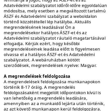
Adatvédelmi szabályzatot időről-időre egyoldalúan
módosítsa, mely esetben a megváltozott tartalmú
ÁSZF és Adatvédelmi szabályzat a weboldalon
történő közzététellel lép hatályba. Aktuális
megrendelésének leadásával Ön a
megrendelésekor hatályos ÁSZF-et és az
Adatvédelmi szabályzatot ráutaló magatartásával
elfogadja. Kérjük ezért, hogy későbbi
megrendeléseinek leadása előtt is figyelmesen
olvassa el a hatályos ÁSZF-et és Adatvédelmi
szabályzatot. A webáruházban kötött
szerződések, megrendelések nyelve: Magyar.
A megrendelések feldolgozása
A megrendelések feldolgozása munkanapokon
történik 8-17 óráig. A megrendelés
feldolgozásaként megjelölt időpontokon kívül is
van lehetőség a megrendelés leadására,
amennyiben az a munkaidő lejárta után történik,
az azt követő munkanapon kerül feldolgozásra.