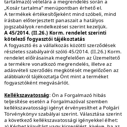
tartalmazó) vételára a megrendelés során a
„Kosár tartalma” menüpontban érhető el.
A termékek értékesítőjeként mind szóbeli, mind
írásban előterjesztett panaszait a hatályos
jogszabályok rendelkezései szerint kezeljük.
A 45/2014. (II.26.) Korm. rendelet szerinti
kötelező fogyasztói tájékoztatás
A fogyasztó és a vállalkozás közötti szerződések
részletes szabályairól szóló 45/2014. (II.26.) Korm.
rendelet előírásainak megfelelően az Üzemeltető
a termékre vonatkozó megrendelés, illetve az
adásvételi szerződés megkötését megelőzően az
alábbiakról tájékoztatja Önt mint a terméket
fogyasztóként megvásárlót.
Kellékszavatosság
: Ön a Forgalmazó hibás
teljesítése esetén a Forgalmazóval szemben
kellékszavatossági igényt érvényesíthet a Polgári
Törvénykönyv szabályai szerint. Választása szerint
a következő kellékszavatossági igényekkel élhet:
a) Kérhet kijavítást vagy kicserélést, kivéve, ha az