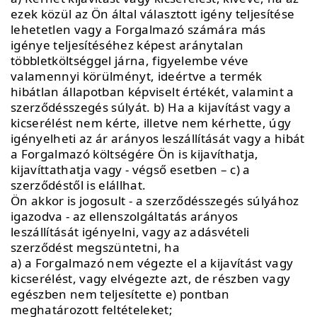
ezek közül az Ön által választott igény teljesítése
lehetetlen vagy a Forgalmazó számára más
igénye teljesítéséhez képest aránytalan
többletköltséggel járna, figyelembe véve
valamennyi körülményt, ideértve a termék
hibátlan állapotban képviselt értékét, valamint a
szerződésszegés súlyát. b) Ha a kijavítást vagy a
kicserélést nem kérte, illetve nem kérhette, úgy
igényelheti az ár arányos leszállítását vagy a hibát
a Forgalmazó költségére Ön is kijavíthatja,
kijavíttathatja vagy - végső esetben – c) a
szerződéstől is elállhat.
Ön akkor is jogosult - a szerződésszegés súlyához
igazodva - az ellenszolgáltatás arányos
leszállítását igényelni, vagy az adásvételi
szerződést megszüntetni, ha
a) a Forgalmazó nem végezte el a kijavítást vagy
kicserélést, vagy elvégezte azt, de részben vagy
egészben nem teljesítette e) pontban
meghatározott feltételeket;