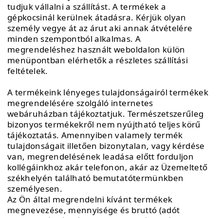
tudjuk vállalni a szállítást. A termékek a
gépkocsinál kerülnek átadásra. Kérjük olyan
személy vegye át az árut aki annak átvételére
minden szempontból alkalmas. A
megrendeléshez használt weboldalon külön
menüpontban elérhetők a részletes szállítási
feltételek.
A termékeink lényeges tulajdonságairól termékek
megrendelésére szolgáló internetes
webáruházban tájékoztatjuk. Természetszerűleg
bizonyos termékekről nem nyújtható teljes körű
tájékoztatás. Amennyiben valamely termék
tulajdonságait illetően bizonytalan, vagy kérdése
van, megrendelésének leadása előtt forduljon
kollégáinkhoz akár telefonon, akár az Üzemeltető
székhelyén található bemutatótermünkben
személyesen.
Az Ön által megrendelni kívánt termékek
megnevezése, mennyisége és bruttó (adót