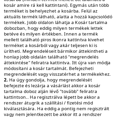
kosár amire rá kell kattintani). Egymás után több
terméket is behelyezhet a kosárba. Felül az
aktuális termék látható, alatta a hozzá kapcsolódó
termékek. Jobb oldalon láhatja a Kosár tartalma
dobozban, hogy eddig milyen termékek lettek
betéve és milyen értékben. Innen a termék
mellett található piros ikonra kattintva kivehet
terméket a kosárból vagy akár teljesen ki is
ürítheti. Megrendeléseit bármikor áttekintheti a
honlap jobb oldalán található "megrendelés
áttekintése" feliratra kattintva. Itt újra van módja
módosítani a kosár tartalmát. Befejezheti
megrendelését vagy visszatérhet a termékekhez.
2.
Ha úgy gondolja, hogy megrendelését
befejezte és lezárja a vásárlást akkor a kosár
tartalma doboz alján lévő "tovább" feliratra
kattintson.. Ha regisztrálva lépett be akkor a
rendszer átugrik a szállítási / fizetési mód
kiválasztására. Ha eddig a pontig nem regisztrált
vagy nem jelentkezett be akkor itt a rendszer