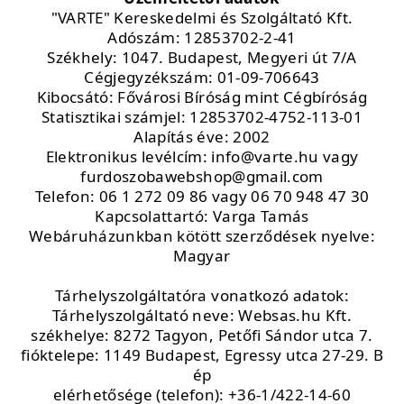
"VARTE" Kereskedelmi és Szolgáltató Kft.
Adószám: 12853702-2-41
Székhely: 1047. Budapest, Megyeri út 7/A
Cégjegyzékszám: 01-09-706643
Kibocsátó: Fővárosi Bíróság mint Cégbíróság
Statisztikai számjel: 12853702-4752-113-01
Alapítás éve: 2002
Elektronikus levélcím: info@varte.hu vagy
furdoszobawebshop@gmail.com
Telefon: 06 1 272 09 86 vagy 06 70 948 47 30
Kapcsolattartó: Varga Tamás
Webáruházunkban kötött szerződések nyelve:
Magyar
Tárhelyszolgáltatóra vonatkozó adatok:
Tárhelyszolgáltató neve: Websas.hu Kft.
székhelye: 8272 Tagyon, Petőfi Sándor utca 7.
fióktelepe: 1149 Budapest, Egressy utca 27-29. B
ép
elérhetősége (telefon): +36-1/422-14-60