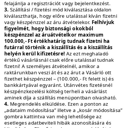
felajánlja a regisztrációt vagy bejelentkezést.
3.
Szállítási / fizetési mód kiválasztása oldalon
kiválaszthatja, hogy előre utalással kíván fizetni
vagy készpénzzel az áru átvételekor.
Felhívjuk
figyelmét, hogy biztonsági okokból
készpénzzel az áruátvételkor maximum
100.000,- Ft értékhatárig tudnak fizetni ha
futárral történik a kiszállítás és a kiszállítás
helyén kerül kifizetésre!
Az ezt meghaladó
értékű vásárlásnál csak előre utalással tudnak
fizetni! A személyes átvételnél, amikor a
raktárunkban veszi át és az árut a Vásárló ott
fizethet készpénzzel – (100.000,- Ft felett is) és
bankkártyával egyaránt. Utánvétes fizetésnél
készpénzkezelési költség terheli a vásárlást
aminek díja a szállítás menüpontban olvasható.
4.
Megrendelés elküldése. Ezen a ponton az
„adataim módosítása” illetve a „kosár módosítása”
gombra kattintva van még lehetősége az
esetleges adatbeviteli hibák azonosítására és