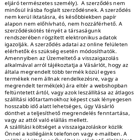
eljáró természetes személy). A szerződés nem
minősül írásba foglalt szerződésnek. A szerződés
nem kerül iktatásra, és későbbiekben papír
alapon nem előhívható, nem hozzáférhető. A
szerződéskötés tényét a társaságunk
rendszerében rögzített elektronikus adatok
igazolják. A szerződés adatai az online felületen
elérhetők és szükség esetén módosíthatók.
Amennyiben az Üzemeltető a visszaigazolás
alkalmával arról tájékoztatja a Vásárlót, hogy az
általa megrendelt több termék közül egyes
termékek nem állnak rendelkezésre, vagy a
megrendelt termék(ek) ára eltér a webshopban
feltüntetett ártól, vagy azok leszállítása az átlagos
szállítási időtartamokhoz képest csak lényegesen
hosszabb idő alatt lehetséges, úgy Vásárló
dönthet a teljesíthető megrendelés fenntartása,
vagy az attól való elállás mellett.
A szállítási költséget a visszaigazoláskor közlik
Önnel a kollégáink telefonon vagy e-mailben. A