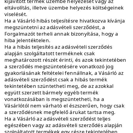
kijavított termék üzembe helyezését vagy az
eltávolítás, illetve üzembe helyezés költségeinek
viselését.
Ha a Vásárló hibás teljesítésre hivatkozva kívánja
megszüntetni az adásvételi szerződést, a
Forgalmazót terheli annak bizonyítása, hogy a
hiba jelentéktelen.
Ha a hibás teljesítés az adásvételi szerződés
alapján szolgáltatott terméknek csak
meghatározott részét érinti, és azok tekintetében
a szerződés megszüntetésére vonatkozó jog
gyakorlásának feltételei fennállnak, a Vásárló az
adásvételi szerződést csak a hibás termék
tekintetében szüntetheti meg, de az azokkal
együtt szerzett bármely egyéb termék
vonatkozásában is megszüntetheti, ha a
Vásárlótól nem várható el észszerűen, hogy csak
a szerződésnek megfelelő árukat tartsa meg.
Ha a Vásárló az adásvételi szerződést teljes
egészében vagy az adásvételi szerződés alapján
szolgáltatott termékek egy része tekintetében