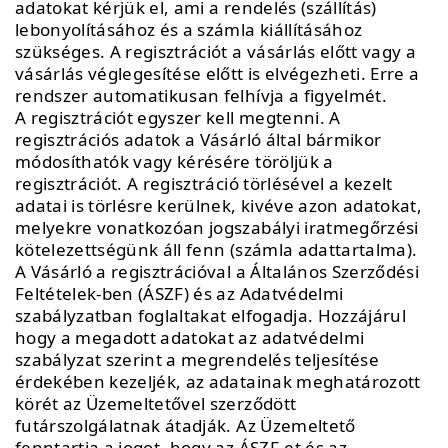
adatokat kérjük el, ami a rendelés (szállítás)
lebonyolításához és a számla kiállításához
szükséges. A regisztrációt a vásárlás előtt vagy a
vásárlás véglegesítése előtt is elvégezheti. Erre a
rendszer automatikusan felhívja a figyelmét.
A regisztrációt egyszer kell megtenni. A
regisztrációs adatok a Vásárló által bármikor
módosíthatók vagy kérésére töröljük a
regisztrációt. A regisztráció törlésével a kezelt
adatai is törlésre kerülnek, kivéve azon adatokat,
melyekre vonatkozóan jogszabályi iratmegőrzési
kötelezettségünk áll fenn (számla adattartalma).
A Vásárló a regisztrációval a Általános Szerződési
Feltételek-ben (ÁSZF) és az Adatvédelmi
szabályzatban foglaltakat elfogadja. Hozzájárul
hogy a megadott adatokat az adatvédelmi
szabályzat szerint a megrendelés teljesítése
érdekében kezeljék, az adatainak meghatározott
körét az Üzemeltetővel szerződött
futárszolgálatnak átadják. Az Üzemeltető
fenntartja a jogot, hogy az ÁSZF-et és az