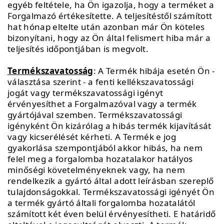
egyéb feltétele, ha Ön igazolja, hogy a terméket a
Forgalmazó értékesítette. A teljesítéstől számított
hat hónap eltelte után azonban már Ön köteles
bizonyítani, hogy az Ön által felismert hiba már a
teljesítés időpontjában is megvolt.
Termékszavatosság
: A Termék hibája esetén Ön -
választása szerint - a fenti kellékszavatossági
jogát vagy termékszavatossági igényt
érvényesíthet a Forgalmazóval vagy a termék
gyártójával szemben. Termékszavatossági
igényként Ön kizárólag a hibás termék kijavítását
vagy kicserélését kérheti. A Termék e jog
gyakorlása szempontjából akkor hibás, ha nem
felel meg a forgalomba hozatalakor hatályos
minőségi követelményeknek vagy, ha nem
rendelkezik a gyártó által adott leírásban szereplő
tulajdonságokkal. Termékszavatossági igényét Ön
a termék gyártó általi forgalomba hozatalától
számított két éven belül érvényesítheti. E határidő