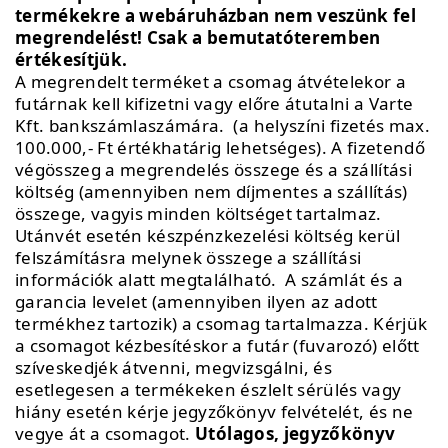
termékekre a webáruházban nem veszünk fel
megrendelést! Csak a bemutatóteremben
értékesítjük.
A megrendelt terméket a csomag átvételekor a
futárnak kell kifizetni vagy előre átutalni a Varte
Kft. bankszámlaszámára. (a helyszíni fizetés max.
100.000,- Ft értékhatárig lehetséges). A fizetendő
végösszeg a megrendelés összege és a szállítási
költség (amennyiben nem díjmentes a szállítás)
összege, vagyis minden költséget tartalmaz.
Utánvét esetén készpénzkezelési költség kerül
felszámításra melynek összege a szállítási
információk alatt megtalálható. A számlát és a
garancia levelet (amennyiben ilyen az adott
termékhez tartozik) a csomag tartalmazza. Kérjük
a csomagot kézbesítéskor a futár (fuvarozó) előtt
szíveskedjék átvenni, megvizsgálni, és
esetlegesen a termékeken észlelt sérülés vagy
hiány esetén kérje jegyzőkönyv felvételét, és ne
vegye át a csomagot.
Utólagos, jegyzőkönyv