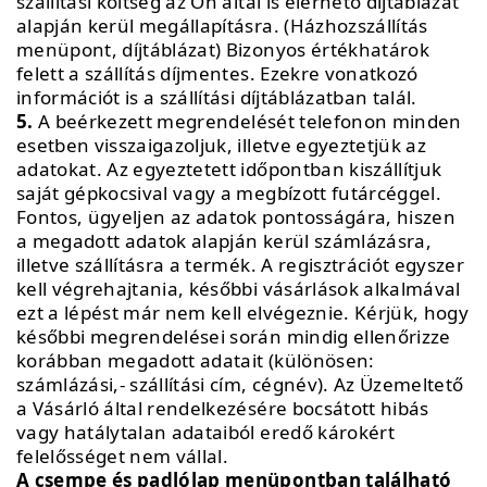
szállítási költség az Ön által is elérhető díjtáblázat
alapján kerül megállapításra. (Házhozszállítás
menüpont, díjtáblázat) Bizonyos értékhatárok
felett a szállítás díjmentes. Ezekre vonatkozó
információt is a szállítási díjtáblázatban talál.
5.
A beérkezett megrendelését telefonon minden
esetben visszaigazoljuk, illetve egyeztetjük az
adatokat. Az egyeztetett időpontban kiszállítjuk
saját gépkocsival vagy a megbízott futárcéggel.
Fontos, ügyeljen az adatok pontosságára, hiszen
a megadott adatok alapján kerül számlázásra,
illetve szállításra a termék. A regisztrációt egyszer
kell végrehajtania, későbbi vásárlások alkalmával
ezt a lépést már nem kell elvégeznie. Kérjük, hogy
későbbi megrendelései során mindig ellenőrizze
korábban megadott adatait (különösen:
számlázási,- szállítási cím, cégnév). Az Üzemeltető
a Vásárló által rendelkezésére bocsátott hibás
vagy hatálytalan adataiból eredő károkért
felelősséget nem vállal.
A csempe és padlólap menüpontban található