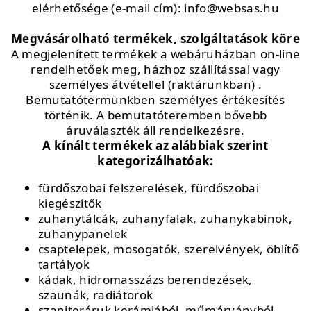
elérhetősége (e-mail cím): info@websas.hu
Megvásárolható termékek, szolgáltatások köre
A megjelenített termékek a webáruházban on-line
rendelhetőek meg, házhoz szállítással vagy
személyes átvétellel (raktárunkban) .
Bemutatótermünkben személyes értékesítés
történik. A bemutatóteremben bővebb
áruválaszték áll rendelkezésre.
A kínált termékek az alábbiak szerint
kategorizálhatóak:
fürdőszobai felszerelések, fürdőszobai
kiegészítők
zuhanytálcák, zuhanyfalak, zuhanykabinok,
zuhanypanelek
csaptelepek, mosogatók, szerelvények, öblítő
tartályok
kádak, hidromasszázs berendezések,
szaunák, radiátorok
szaniteráruk kerámiából, műmárványból