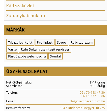
Kád szaküzlet
Zuhanykabinok.hu
MÁRKÁK
Tilezza burkolat
Profilplast
Sopro
Rubi szerszám
Varte
Rubi Delta lapszíntező rendszer
Fürdőszobawebshop.hu
Soudal
ÜGYFÉLSZOLGÁLAT
Hétfőtől-péntekig
8-17 óráig
Szombaton
9-13 óráig
Telefon:
06 / 70 948 47 30
06 / 1 272 09 86
E-mail:
info@csempecentrum.hu
Bemutatóterem:
1047 Budapest, Megyeri út 7/A