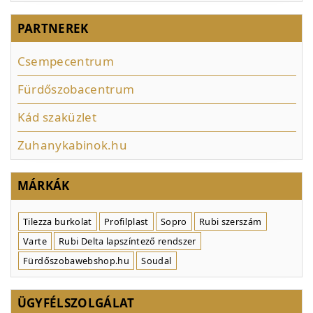
PARTNEREK
Csempecentrum
Fürdőszobacentrum
Kád szaküzlet
Zuhanykabinok.hu
MÁRKÁK
Tilezza burkolat
Profilplast
Sopro
Rubi szerszám
Varte
Rubi Delta lapszíntező rendszer
Fürdőszobawebshop.hu
Soudal
ÜGYFÉLSZOLGÁLAT