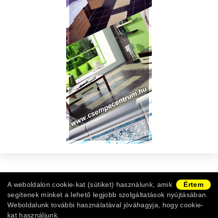
Copyright © 2011-2026 -
Burkolat Webshop
|
ÁSZF
|
A weboldalon cookie-kat (sütiket) használunk, amik
Értem
Adatvédelem
|
Vásárlói információk
|
Ügyfélszolgálat
segítenek minket a lehető legjobb szolgáltatások nyújtásában.
Weboldalunk további használatával jóváhagyja, hogy cookie-
kat használjunk.