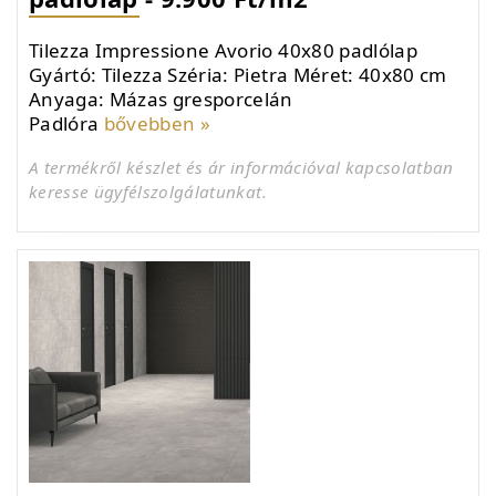
Tilezza Impressione Avorio 40x80 padlólap
Gyártó: Tilezza Széria: Pietra Méret: 40x80 cm
Anyaga: Mázas gresporcelán
Padlóra
bővebben »
A termékről készlet és ár információval kapcsolatban
keresse ügyfélszolgálatunkat.