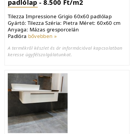
padlólap - 8.500 Ft/m2
Tilezza Impressione Grigio 60x60 padlólap
Gyártó: Tilezza Széria: Pietra Méret: 60x60 cm
Anyaga: Mázas gresporcelán
Padlóra
bővebben »
A termékről készlet és ár információval kapcsolatban
keresse ügyfélszolgálatunkat.