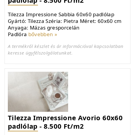
padlólap - 8.500 Ft/m2
Tilezza Impressione Sabbia 60x60 padlólap
Gyártó: Tilezza Széria: Pietra Méret: 60x60 cm
Anyaga: Mázas gresporcelán
Padlóra
bővebben »
A termékről készlet és ár információval kapcsolatban
keresse ügyfélszolgálatunkat.
Tilezza Impressione Avorio 60x60
padlólap - 8.500 Ft/m2