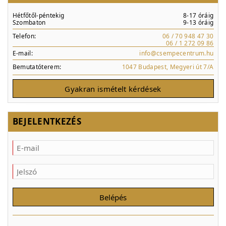
Hétfőtől-péntekig
8-17 óráig
Szombaton
9-13 óráig
Telefon:
06 / 70 948 47 30
06 / 1 272 09 86
E-mail:
info@csempecentrum.hu
Bemutatóterem:
1047 Budapest, Megyeri út 7/A
Gyakran ismételt kérdések
BEJELENTKEZÉS