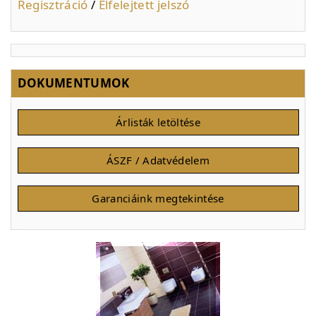
Regisztráció
/
Elfelejtett jelszó
DOKUMENTUMOK
Árlisták letöltése
ÁSZF / Adatvédelem
Garanciáink megtekintése