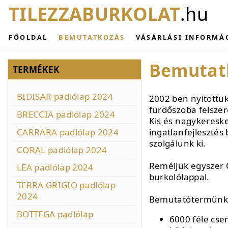
TILEZZABURKOLAT
.hu
FŐOLDAL
BEMUTATKOZÁS
VÁSÁRLÁSI INFORMÁ
Bemutat
TERMÉKEK
BIDISAR padlólap 2024
2002 ben nyitottu
fürdőszoba felszer
BRECCIA padlólap 2024
Kis és nagykeresk
CARRARA padlólap 2024
ingatlanfejlesztés
szolgálunk ki.
CORAL padlólap 2024
Reméljük egyszer Ön
LEA padlólap 2024
burkolólappal.
TERRA GRIGIO padlólap
2024
Bemutatótermünk
BOTTEGA padlólap
6000 féle csem