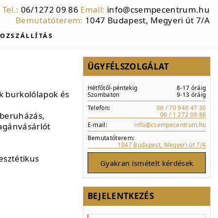
Tel.:
06/1272 09 86
Email:
info@csempecentrum.hu
Bemutatóterem:
1047 Budapest, Megyeri út 7/A
OZSZÁLLÍTÁS
ÜGYFÉLSZOLGÁLAT
Hétfőtől-péntekig
8-17 óráig
k burkolólapok és
Szombaton
9-13 óráig
Telefon:
06 / 70 948 47 30
 beruházás,
06 / 1 272 09 86
magánvásárlót
E-mail:
info@csempecentrum.hu
Bemutatóterem:
1047 Budapest, Megyeri út 7/A
esztétikus
Gyakran ismételt kérdések
BEJELENTKEZÉS