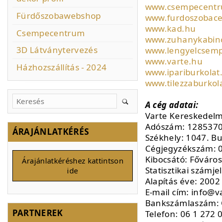
www.csempecent
Fürdőszobawebshop
www.furdoszobac
www.kad.hu
Csempecentrum
www.zuhanykabin
3D Látványtervezés
www.lengyelcsem
www.varte.hu
Házhozszállítás - 2024
www.ipariburkolat
www.tilezzaburkol
A cég adatai:
Varte Kereskedelmi
Adószám: 1285370
ÁRAJÁNLATKÉRÉS
Székhely: 1047. Bu
Cégjegyzékszám: 
Kibocsátó: Főváros
Árajánlatkéréshez kattintson
Statisztikai számj
ide
Alapítás éve: 2002
E-mail cím: info
Bankszámlaszám:
PARTNEREK
Telefon: 06 1 272 