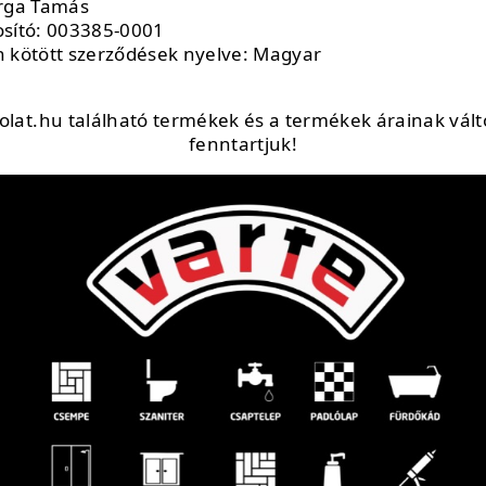
arga Tamás
osító: 003385-0001
kötött szerződések nyelve: Magyar
kolat.hu található termékek és a termékek árainak válto
fenntartjuk!