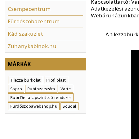
Kapcsolattartó: V
Adatkezelési azon
Csempecentrum
Webáruházunkban 
Fürdőszobacentrum
Kád szaküzlet
A tilezzabur
Zuhanykabinok.hu
MÁRKÁK
Tilezza burkolat
Profilplast
Sopro
Rubi szerszám
Varte
Rubi Delta lapszíntező rendszer
Fürdőszobawebshop.hu
Soudal