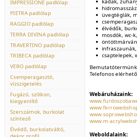
kádak, zuhan
IMPRESSIONE padlólap
hidromasszázs
PIETRA padlólap
üvegtéglák, 
csemperagaszt
RAGGIO padlólap
élvédők, burk
TERRA DIVINA padlólap
mosdók, wc-k,
öntöttmárvány
TRAVERTINO padlólap
infraszaunák
csaptelepek, w
TRIBECA padlólap
VERO padlólap
Bemutatótermünk
Telefonos elérhet
Csemperagasztó,
vízszigetelés
Webáruházaink:
Fugázó, szilikon,
www.furdoszobaw
kiegyenlítő
www.ferrowebsho
Szerszámok, burkolat
www.soprowebsho
szintező
www.m-acrylwebs
Élvédő, burkolatváltó,
Weboldalaink:
dekor profil