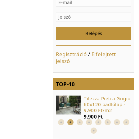
Regisztráció
/
Elfelejtett
jelszó
TOP-10
Tilezza Impressione
Tilezza Pietra Grigio
Beige 60x60
60x120 padlólap -
padlólap - 8.500
9.900 Ft/m2
Ft/m2
9.900 Ft
8.500 Ft