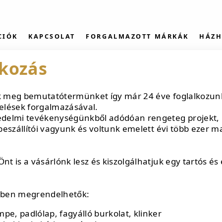
CIÓK
KAPCSOLAT
FORGALMAZOTT MÁRKÁK
HÁZH
kozás
k meg bemutatótermünket így már 24 éve foglalkozun
elések forgalmazásával.
edelmi tevékenységünkből adódóan rengeteg projekt,
 beszállítói vagyunk és voltunk emelett évi több ezer 
t is a vásárlónk lesz és kiszolgálhatjuk egy tartós és 
ben megrendelhetők:
pe, padlólap, fagyálló burkolat, klinker