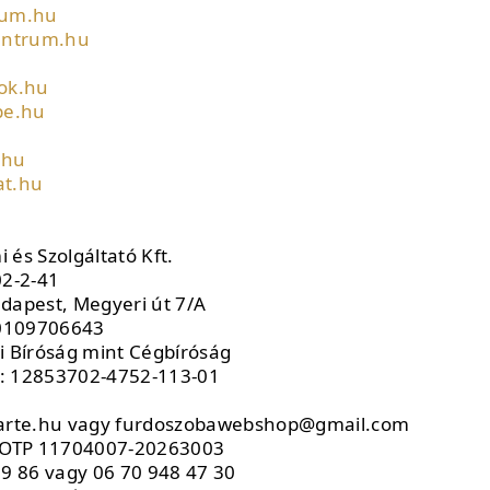
rum.hu
entrum.hu
ok.hu
pe.hu
.hu
at.hu
 és Szolgáltató Kft.
2-2-41
dapest, Megyeri út 7/A
0109706643
i Bíróság mint Cégbíróság
el: 12853702-4752-113-01
@varte.hu vagy furdoszobawebshop@gmail.com
 OTP 11704007-20263003
09 86 vagy 06 70 948 47 30