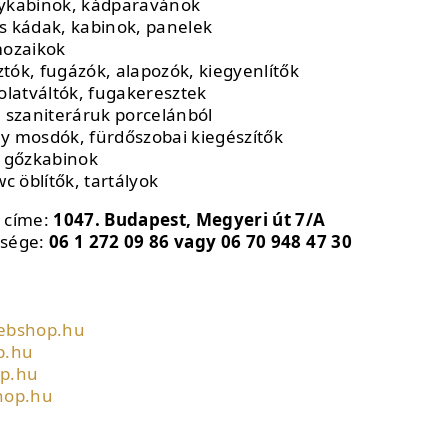
ykabinok, kádparavánok
 kádak, kabinok, panelek
mozaikok
ók, fugázók, alapozók, kiegyenlítők
olatváltók, fugakeresztek
 szaniteráruk porcelánból
 mosdók, fürdőszobai kiegészítők
, gőzkabinok
c öblítők, tartályok
 címe:
1047. Budapest, Megyeri út 7/A
ősége:
06 1 272 09 86 vagy 06 70 948 47 30
ebshop.hu
p.hu
p.hu
hop.hu