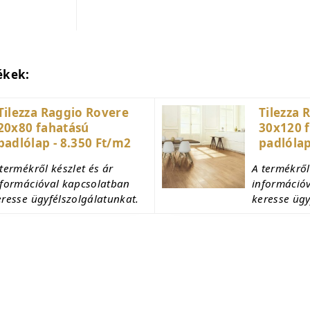
ékek:
Tilezza Raggio Rovere
Tilezza 
20x80 fahatású
30x120 
padlólap - 8.350 Ft/m2
padlólap
termékről készlet és ár
A termékről
nformációval kapcsolatban
információ
eresse ügyfélszolgálatunkat.
keresse ügy