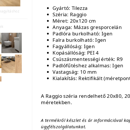
Gyártó: Tilezza
 nagyításhoz
Széria: Raggio
Méret: 20x120 cm
Anyaga: Mázas gresporcelán
ek
Padlóra burkolható: Igen
Falra burkolható: Igen
Fagyállóság: Igen
Kopásállóság: PEI 4
Csúszásmentességi érték: R9
Padlófűtéshez alkalmas: Igen
Vastagság: 10 mm
Kialakítás: Rektifikált (méretpon
A Raggio széria rendelhető 20x80, 
méretekben.
A termékről készlet és ár információval k
ügyfélszolgálatunkat.