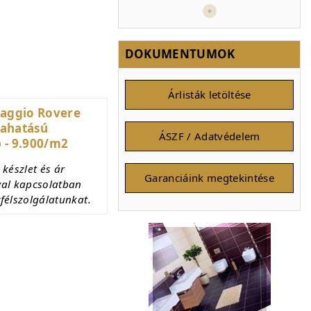
DOKUMENTUMOK
Árlisták letöltése
Raggio Rovere
fahatású
ÁSZF / Adatvédelem
 - 9.900/m2
 készlet és ár
Garanciáink megtekintése
val kapcsolatban
félszolgálatunkat.