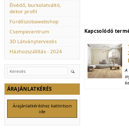
Élvédő, burkolatváltó,
dekor profil
Fürdőszobawebshop
Kapcsolódó term
Csempecentrum
3D Látványtervezés
Házhozszállítás - 2024
A 
i
k
ÁRAJÁNLATKÉRÉS
Árajánlatkéréshez kattintson
ide