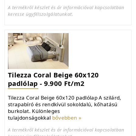
A termékről készlet és ár információval kapcsolatban
keresse ügyfélszolgálatunkat.
Tilezza Coral Beige 60x120
padlólap - 9.900 Ft/m2
Tilezza Coral Beige 60x120 padlólap A szilárd,
strapabíró és rendkívül sokoldalú, kőhatású
burkolat. Különleges
tulajdonságokkal
bővebben »
A termékről készlet és ár információval kapcsolatban