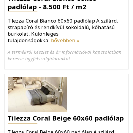
padlólap - 8.500 Ft / m2
Tilezza Coral Bianco 60x60 padlólap A szilárd,
strapabíró és rendkívül sokoldalú, kőhatású
burkolat. Különleges
tulajdonságokkal
bővebben »
A termékről készlet és ár információval kapcsolatban
keresse ügyfélszolgálatunkat.
Tilezza Coral Beige 60x60 padlólap
Tilezza Coral Beige 60x60 padlólap A szilárd,