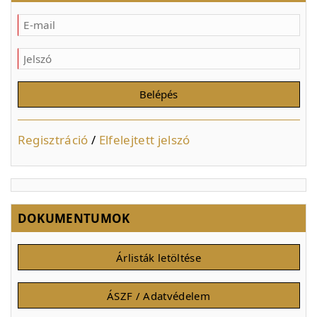
Regisztráció
/
Elfelejtett jelszó
DOKUMENTUMOK
Árlisták letöltése
ÁSZF / Adatvédelem