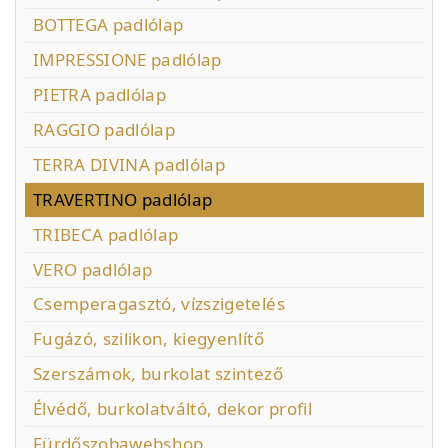
BOTTEGA padlólap
IMPRESSIONE padlólap
PIETRA padlólap
RAGGIO padlólap
TERRA DIVINA padlólap
TRAVERTINO padlólap
TRIBECA padlólap
VERO padlólap
Csemperagasztó, vízszigetelés
Fugázó, szilikon, kiegyenlítő
Szerszámok, burkolat szintező
Élvédő, burkolatváltó, dekor profil
Fürdőszobawebshop