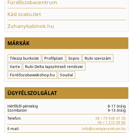
Fürdőszobacentrum
Kád szaküzlet
Zuhanykabinok.hu
MÁRKÁK
Tilezza burkolat
Profilplast
Sopro
Rubi szerszám
Varte
Rubi Delta lapszíntező rendszer
Fürdőszobawebshop.hu
Soudal
ÜGYFÉLSZOLGÁLAT
Hétfőtől-péntekig
8-17 óráig
Szombaton
9-13 óráig
Telefon:
06 / 70 948 47 30
06 / 1 272 09 86
E-mail:
info@csempecentrum.hu