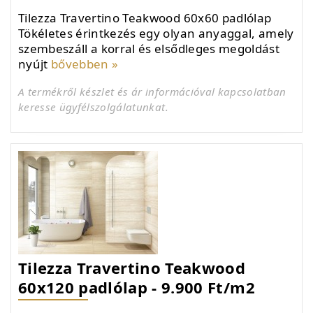
Tilezza Travertino Teakwood 60x60 padlólap
Tökéletes érintkezés egy olyan anyaggal, amely
szembeszáll a korral és elsődleges megoldást
nyújt
bővebben »
A termékről készlet és ár információval kapcsolatban
keresse ügyfélszolgálatunkat.
Tilezza Travertino Teakwood
60x120 padlólap - 9.900 Ft/m2