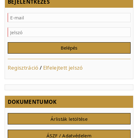
BEJELENTKEZÉS
Regisztráció
/
Elfelejtett jelszó
DOKUMENTUMOK
Árlisták letöltése
ÁSZF / Adatvédelem