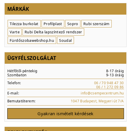
MÁRKÁK
Tilezza burkolat
Profilplast
Sopro
Rubi szerszám
Varte
Rubi Delta lapszíntező rendszer
Fürdőszobawebshop.hu
Soudal
ÜGYFÉLSZOLGÁLAT
Hétfőtől-péntekig
8-17 óráig
Szombaton
9-13 óráig
Telefon:
06 / 70 948 47 30
06 / 1 272 09 86
E-mail:
info@csempecentrum.hu
Bemutatóterem:
1047 Budapest, Megyeri út 7/A
Gyakran ismételt kérdések