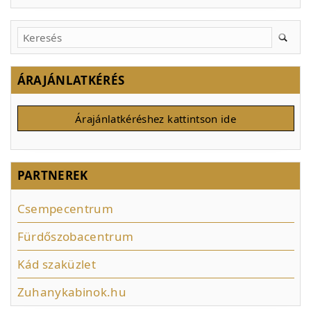
ÁRAJÁNLATKÉRÉS
Árajánlatkéréshez kattintson ide
PARTNEREK
Csempecentrum
Fürdőszobacentrum
Kád szaküzlet
Zuhanykabinok.hu