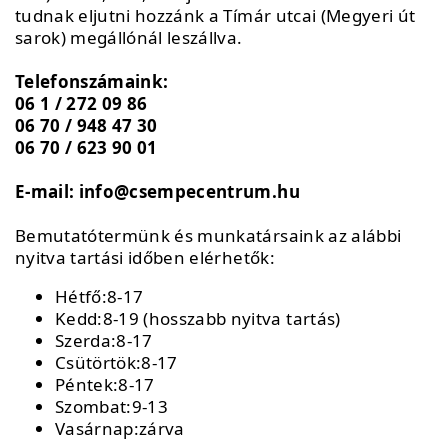
tudnak eljutni hozzánk a Tímár utcai (Megyeri út
sarok) megállónál leszállva.
Telefonszámaink:
06 1 / 272 09 86
06 70 / 948 47 30
06 70 / 623 90 01
E-mail: info@csempecentrum.hu
Bemutatótermünk és munkatársaink az alábbi
nyitva tartási időben elérhetők:
Hétfő:8-17
Kedd:8-19 (hosszabb nyitva tartás)
Szerda:8-17
Csütörtök:8-17
Péntek:8-17
Szombat:9-13
Vasárnap:zárva