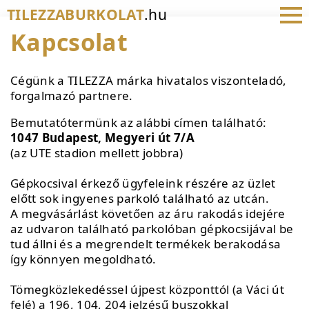
TILEZZABURKOLAT
.hu
Kapcsolat
Cégünk a TILEZZA márka hivatalos viszonteladó,
forgalmazó partnere.
Bemutatótermünk az alábbi címen található:
1047 Budapest, Megyeri út 7/A
(az UTE stadion mellett jobbra)
Gépkocsival érkező ügyfeleink részére az üzlet
előtt sok ingyenes parkoló található az utcán.
A megvásárlást követően az áru rakodás idejére
az udvaron található parkolóban gépkocsijával be
tud állni és a megrendelt termékek berakodása
így könnyen megoldható.
Tömegközlekedéssel újpest központtól (a Váci út
felé) a 196, 104, 204 jelzésű buszokkal