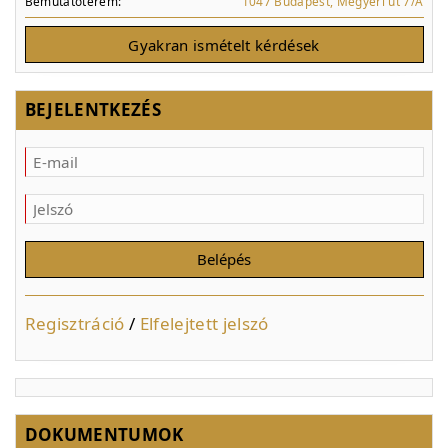
Bemutatóterem:
1047 Budapest, Megyeri út 7/A
Gyakran ismételt kérdések
BEJELENTKEZÉS
Regisztráció
/
Elfelejtett jelszó
DOKUMENTUMOK