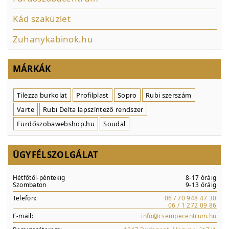
Kád szaküzlet
Zuhanykabinok.hu
MÁRKÁK
Tilezza burkolat
Profilplast
Sopro
Rubi szerszám
Varte
Rubi Delta lapszíntező rendszer
Fürdőszobawebshop.hu
Soudal
ÜGYFÉLSZOLGÁLAT
Hétfőtől-péntekig
8-17 óráig
Szombaton
9-13 óráig
Telefon:
06 / 70 948 47 30
06 / 1 272 09 86
E-mail:
info@csempecentrum.hu