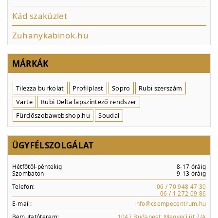
Kád szaküzlet
Zuhanykabinok.hu
MÁRKÁK
Tilezza burkolat
Profilplast
Sopro
Rubi szerszám
Varte
Rubi Delta lapszíntező rendszer
Fürdőszobawebshop.hu
Soudal
ÜGYFÉLSZOLGÁLAT
Hétfőtől-péntekig
8-17 óráig
Szombaton
9-13 óráig
Telefon:
06 / 70 948 47 30
06 / 1 272 09 86
E-mail:
info@csempecentrum.hu
Bemutatóterem:
1047 Budapest, Megyeri út 7/A