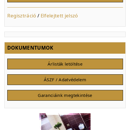
Regisztráció
/
Elfelejtett jelszó
DOKUMENTUMOK
Árlisták letöltése
ÁSZF / Adatvédelem
Garanciáink megtekintése