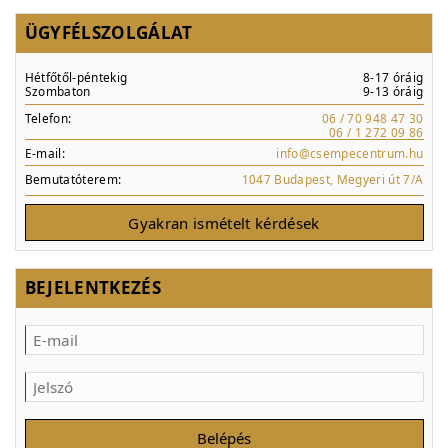
ÜGYFÉLSZOLGÁLAT
Hétfőtől-péntekig
8-17 óráig
Szombaton
9-13 óráig
Telefon:
06 / 70 948 47 30
06 / 1 272 09 86
E-mail:
info@csempecentrum.hu
Bemutatóterem:
1047 Budapest, Megyeri út 7/A
Gyakran ismételt kérdések
BEJELENTKEZÉS