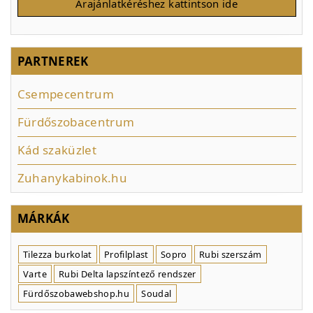
Árajánlatkéréshez kattintson ide
PARTNEREK
Csempecentrum
Fürdőszobacentrum
Kád szaküzlet
Zuhanykabinok.hu
MÁRKÁK
Tilezza burkolat
Profilplast
Sopro
Rubi szerszám
Varte
Rubi Delta lapszíntező rendszer
Fürdőszobawebshop.hu
Soudal