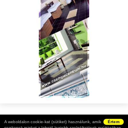
Copyright © 2011-2026 -
Burkolat Webshop
|
ÁSZF
|
A weboldalon cookie-kat (sütiket) használunk, amik
Értem
Adatvédelem
|
Vásárlói információk
|
Ügyfélszolgálat
segítenek minket a lehető legjobb szolgáltatások nyújtásában.