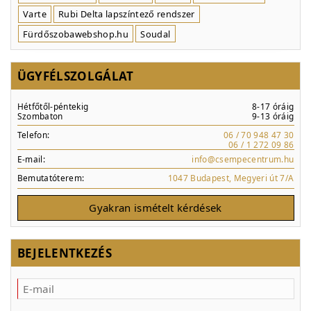
Varte
Rubi Delta lapszíntező rendszer
Fürdőszobawebshop.hu
Soudal
ÜGYFÉLSZOLGÁLAT
Hétfőtől-péntekig
8-17 óráig
Szombaton
9-13 óráig
Telefon:
06 / 70 948 47 30
06 / 1 272 09 86
E-mail:
info@csempecentrum.hu
Bemutatóterem:
1047 Budapest, Megyeri út 7/A
Gyakran ismételt kérdések
BEJELENTKEZÉS