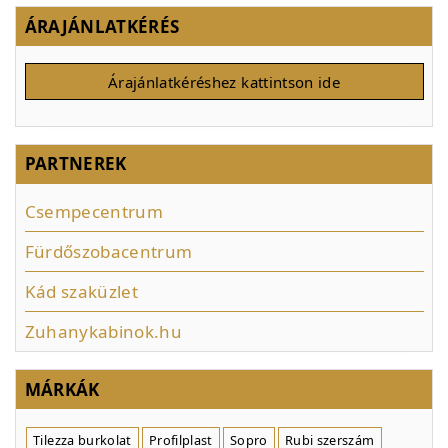
ÁRAJÁNLATKÉRÉS
Árajánlatkéréshez kattintson ide
PARTNEREK
Csempecentrum
Fürdőszobacentrum
Kád szaküzlet
Zuhanykabinok.hu
MÁRKÁK
Tilezza burkolat
Profilplast
Sopro
Rubi szerszám