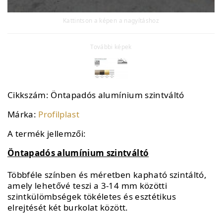
Kattintson a képen a nagyításhoz
További képek
Cikkszám:
Öntapadós alumínium szintváltó
Márka:
Profilplast
A termék jellemzői:
Öntapadós alumínium szintváltó
Többféle színben és méretben kapható szintáltó,
amely lehetővé teszi a 3-14 mm közötti
szintkülömbségek tökéletes és esztétikus
elrejtését két burkolat között.