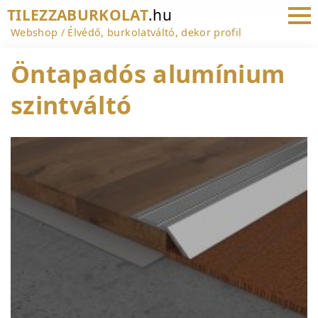
TILEZZABURKOLAT
.hu
Webshop
Élvédő, burkolatváltó, dekor profil
Öntapadós alumínium
szintváltó