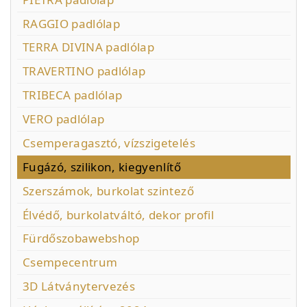
RAGGIO padlólap
TERRA DIVINA padlólap
TRAVERTINO padlólap
TRIBECA padlólap
VERO padlólap
Csemperagasztó, vízszigetelés
Fugázó, szilikon, kiegyenlítő
Szerszámok, burkolat szintező
Élvédő, burkolatváltó, dekor profil
Fürdőszobawebshop
Csempecentrum
3D Látványtervezés