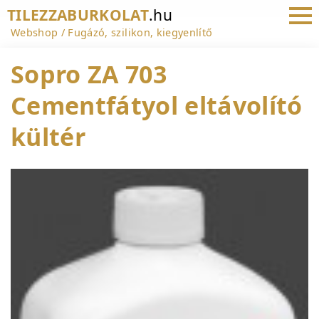
TILEZZABURKOLAT
.hu
Webshop
Fugázó, szilikon, kiegyenlítő
Sopro ZA 703
Cementfátyol eltávolító
kültér