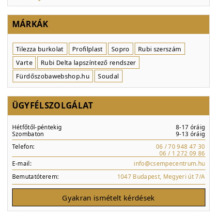
MÁRKÁK
Tilezza burkolat
Profilplast
Sopro
Rubi szerszám
Varte
Rubi Delta lapszíntező rendszer
Fürdőszobawebshop.hu
Soudal
ÜGYFÉLSZOLGÁLAT
Hétfőtől-péntekig
8-17 óráig
Szombaton
9-13 óráig
Telefon:
06 / 70 948 47 30
06 / 1 272 09 86
E-mail:
info@csempecentrum.hu
Bemutatóterem:
1047 Budapest, Megyeri út 7/A
Gyakran ismételt kérdések