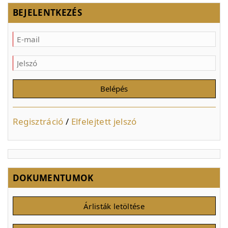
BEJELENTKEZÉS
Regisztráció
/
Elfelejtett jelszó
DOKUMENTUMOK
Árlisták letöltése