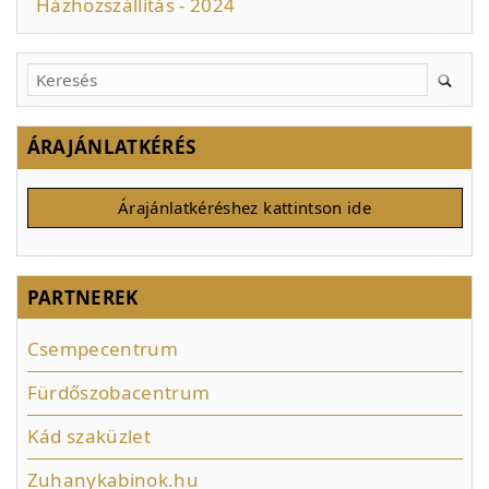
Házhozszállítás - 2024
ÁRAJÁNLATKÉRÉS
Árajánlatkéréshez kattintson ide
PARTNEREK
Csempecentrum
Fürdőszobacentrum
Kád szaküzlet
Zuhanykabinok.hu