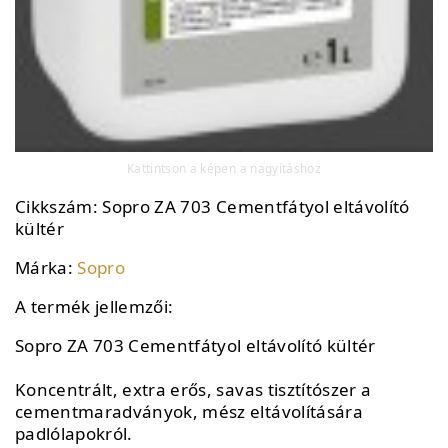
Kattintson a képen a nagyításhoz
Cikkszám:
Sopro ZA 703 Cementfátyol eltávolító
kültér
Márka:
Sopro
A termék jellemzői:
Sopro ZA 703 Cementfátyol eltávolító kültér
Koncentrált, extra erős, savas tisztítószer a
cementmaradványok, mész eltávolítására
padlólapokról.